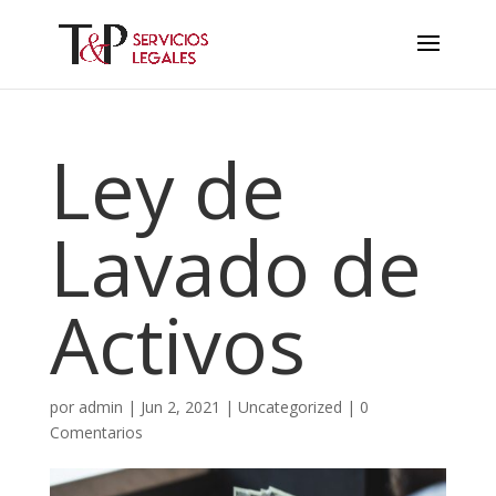
Ley de
Lavado de
Activos
por
admin
|
Jun 2, 2021
|
Uncategorized
|
0
Comentarios